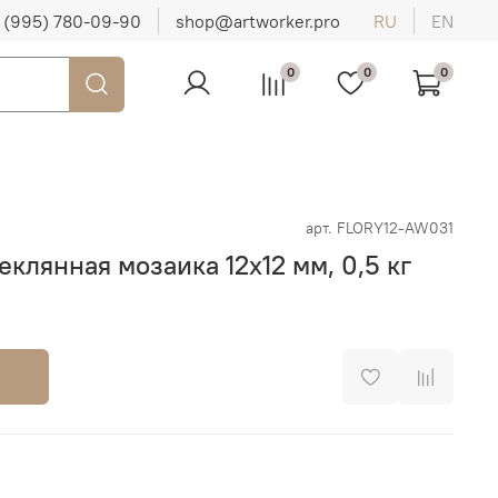
 (995) 780-09-90
shop@artworker.pro
RU
EN
0
0
0
арт.
FLORY12-AW031
клянная мозаика 12х12 мм, 0,5 кг