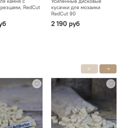
ля камня с
Усиленные дисковые
К
резцами, RedCut
кусачки для мозаики
и
RedCut 90
м
уб
2 190 руб