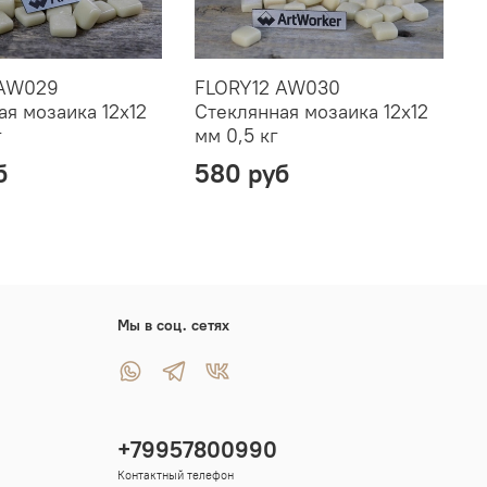
 AW029
FLORY12 AW030
ая мозаика 12х12
Стеклянная мозаика 12х12
С
г
мм 0,5 кг
м
б
580 руб
Мы в соц. сетях
+79957800990
Контактный телефон