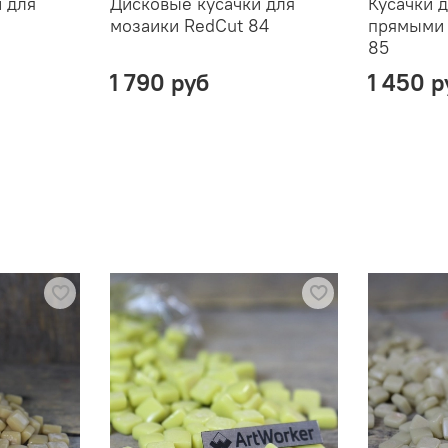
 для
Дисковые кусачки для
Кусачки д
мозаики RedCut 84
прямыми 
85
1 790 руб
1 450 р