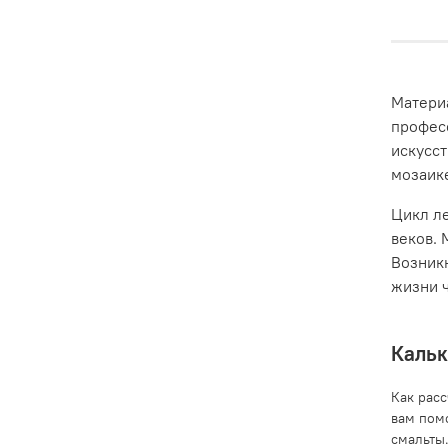
Материа
професс
искусс
мозаике
Цикл ле
веков. 
Возникн
жизни ч
Кальк
Как рас
вам пом
смальты