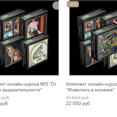
-30%
кт онлайн-курсов №3 "От
Комплект онлайн-курс
к выразительности"
"Живопись в мозаике"
 руб
31 500 руб
 руб
22 050 руб