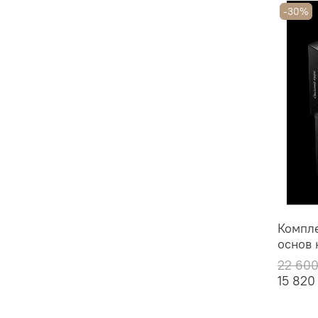
-30%
Компле
основ 
22 600
15 820