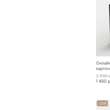
Онлайн
картон
2 900 
1 490 
-20%