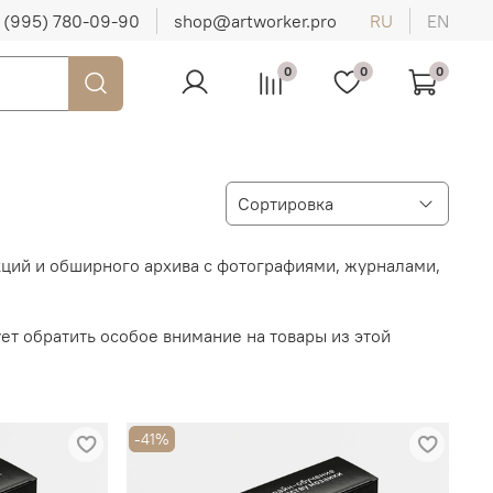
 (995) 780-09-90
shop@artworker.pro
RU
EN
0
0
0
кций и обширного архива с фотографиями, журналами,
ует обратить особое внимание на товары из этой
-41%