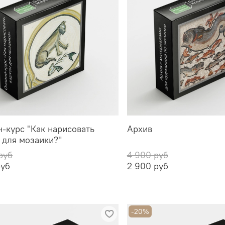
-курс "Как нарисовать
Архив
 для мозаики?"
руб
4 900 руб
руб
2 900 руб
-20%