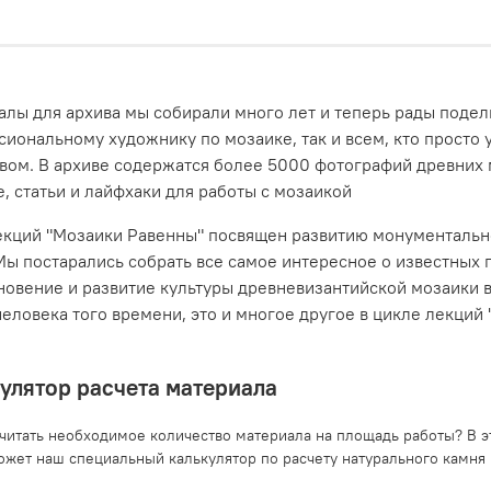
лы для архива мы собирали много лет и теперь рады подели
иональному художнику по мозаике, так и всем, кто просто 
твом. В архиве содержатся более 5000 фотографий древних
, статьи и лайфхаки для работы с мозаикой
кций "Мозаики Равенны" посвящен развитию монументальног
Мы постарались собрать все самое интересное о известных 
овение и развитие культуры древневизантийской мозаики в
еловека того времени, это и многое другое в цикле лекций
улятор расчета материала
считать необходимое количество материала на площадь работы? В 
ожет наш специальный калькулятор по расчету натурального камня 
.