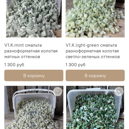
V1.K.mint смальта
V1.K.light-green смальта
разноформатная колотая
разноформатная колотая
мятных оттенков
светло-зеленых оттенков
1 300 руб
1 300 руб
В корзину
В корзину