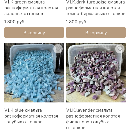
V1.K.green смальта
V1.K.dark-turquoise смальта
разноформатная колотая
разноформатная колотая
зеленых оттенков
темно-бирюзовых оттенков
1 300 руб
1 300 руб
В корзину
В корзину
V1.K.blue смальта
V1.K.lavender смальта
разноформатная колотая
разноформатная колотая
голубых оттенков
фиолетово-голубых
оттенков