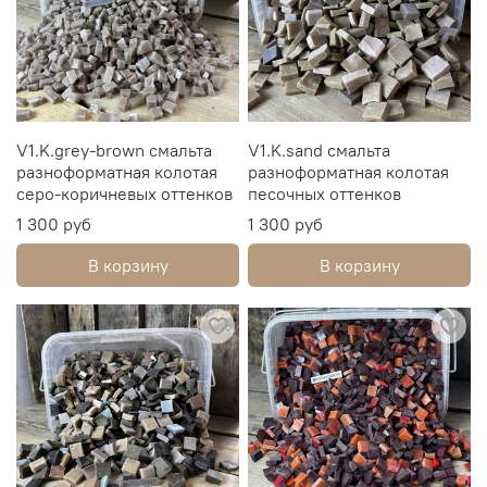
V1.K.grey-brown смальта
V1.K.sand смальта
разноформатная колотая
разноформатная колотая
серо-коричневых оттенков
песочных оттенков
1 300 руб
1 300 руб
В корзину
В корзину