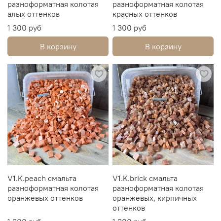
разноформатная колотая
разноформатная колотая
алых оттенков
красных оттенков
1 300 руб
1 300 руб
В корзину
В корзину
V1.K.peach смальта
V1.K.brick смальта
разноформатная колотая
разноформатная колотая
оранжевых оттенков
оранжевых, кирпичных
оттенков