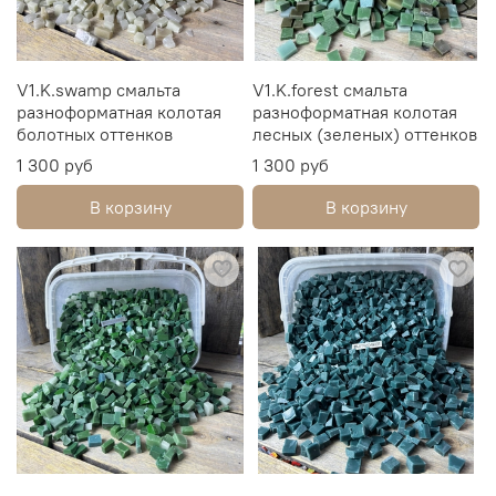
V1.K.swamp смальта
V1.K.forest смальта
разноформатная колотая
разноформатная колотая
болотных оттенков
лесных (зеленых) оттенков
1 300 руб
1 300 руб
В корзину
В корзину