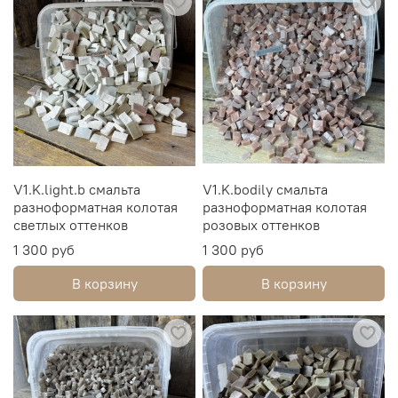
V1.K.light.b смальта
V1.K.bodily смальта
разноформатная колотая
разноформатная колотая
светлых оттенков
розовых оттенков
1 300 руб
1 300 руб
В корзину
В корзину