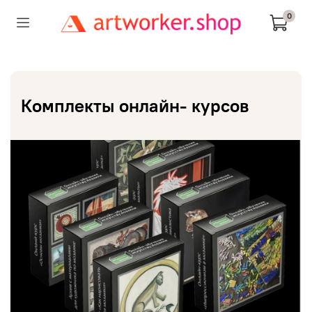
0
лекты онлайн- курсов
Палитр
Juying 