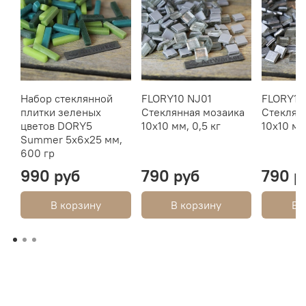
Набор стеклянной
FLORY10 NJ01
FLORY10
плитки зеленых
Стеклянная мозаика
Стеклян
цветов DORY5
10х10 мм, 0,5 кг
10х10 мм
Summer 5х6х25 мм,
600 гр
990 руб
790 руб
790 р
В корзину
В корзину
В 