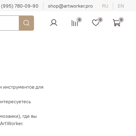
 (995) 780-09-90
shop@artworker.pro
RU
EN
0
0
0
и инструментов для
интересуетесь
мозаики), где вы
ArtWorker.