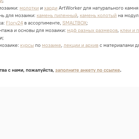
й
;
мозаики:
молотки
и
харди
ArtWorker для натурального камня
нь для мозаики:
камень пиленный
,
камень колотый
на модул
ка:
Flory24
в ассортименте,
SMALTBOX
;
нтажа и основы для мозаики:
мдф разных размеров
,
клеи и 
и;
мозаике:
курсы
по
мозаике
,
лекции и архив
с материалами д
тва с нами, пожалуйста,
заполните анкету по ссылке
.