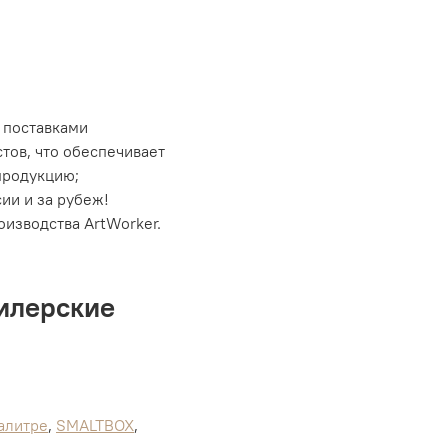
 поставками
тов, что обеспечивает
продукцию;
ии и за рубеж!
изводства ArtWorker.
дилерские
алитре
,
SMALTBOX
,