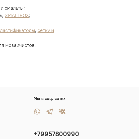
 и смальты;
ь,
SMALTBOX
;
пластификаторы
,
сетку и
ля мозаичистов.
Мы в соц. сетях
+79957800990