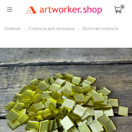
0
Главная
Смальта для мозаики
Золотая смальта