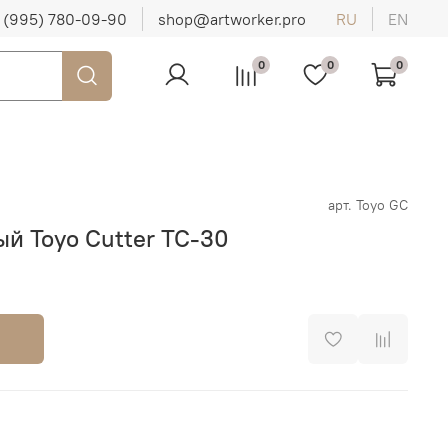
 (995) 780-09-90
shop@artworker.pro
RU
EN
0
0
0
арт.
Toyo GC
й Toyo Cutter TC-30