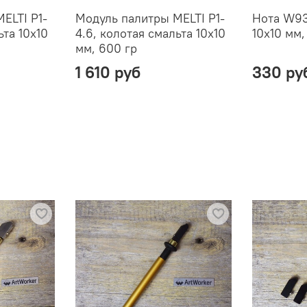
ELTI P1-
Модуль палитры MELTI P1-
Нота W93
ьта 10х10
4.6, колотая смальта 10х10
10х10 мм,
мм, 600 гр
1 610 руб
330 ру