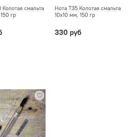
 Колотая смальта
Нота T35 Колотая смальта
Н
 150 гр
10х10 мм, 150 гр
1
б
330 руб