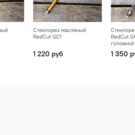
ный
Стеклорез масляный
Стеклоре
RedCut GC1
RedCut G
головкой
1 220 руб
1 350 р