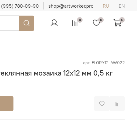
 (995) 780-09-90
shop@artworker.pro
RU
EN
0
0
0
арт.
FLORY12-AW022
клянная мозаика 12х12 мм 0,5 кг