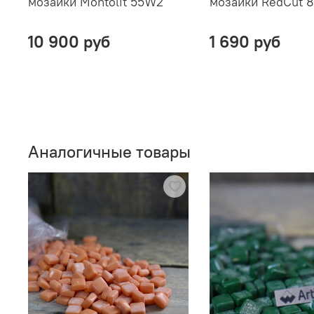
мозаики Montolit 55W2
мозаики RedCut 8
10 900 руб
1 690 руб
Аналогичные товары