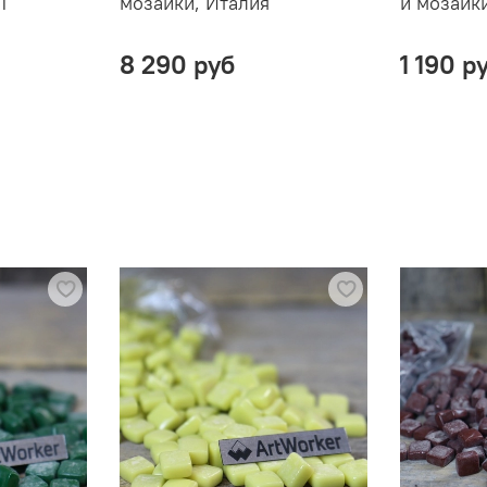
1
мозаики, Италия
и мозаик
8 290 руб
1 190 р