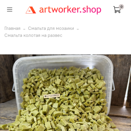
0
Главная
Смальта для мозаики
Смальта колотая на развес