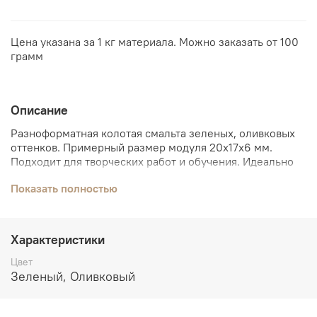
Цена указана за 1 кг материала. Можно заказать от 100
грамм
Описание
Разноформатная колотая смальта зеленых, оливковых
оттенков. Примерный размер модуля 20х17х6 мм.
Подходит для творческих работ и обучения. Идеально
для создания мозаичных панно, декора интерьера и
Показать полностью
образовательных проектов.
Для
создания
мозаики
вам
понадобятся:
дисковые
кусачки
,
клей керабонд (серый или белый)
,
изоластик
Характеристики
для
клея,
пинцет,
мастихин,
сетка монтажная,
основа
под мозаику
или
рамка металлическая с мдф.
Цвет
Зеленый, Оливковый
При выборе смальты по фотографии, помните, что цвет
на фото не может в точности передать реального цвета
смальты из-за разной цветопередачи устройств.