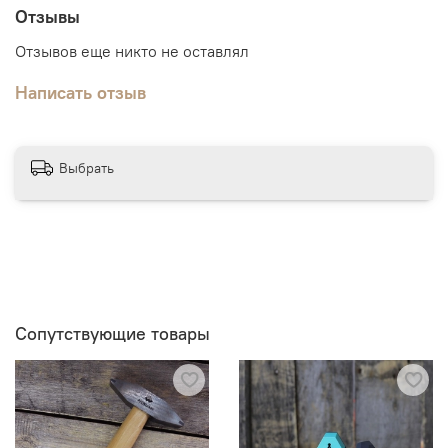
Отзывы
Работа со смальтой требует терпения и аккуратности,
но результат может быть впечатляющим и
Отзывов еще никто не оставлял
долгосрочным, добавляя уникальность и красоту в
любое пространство.
Написать отзыв
Выбрать
Сопутствующие товары