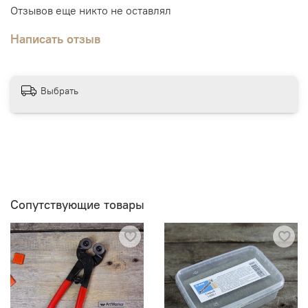
но результат может быть впечатляющим и
Отзывов еще никто не оставлял
долгосрочным, добавляя уникальность и красоту в
любое пространство.
Написать отзыв
Выбрать
Сопутствующие товары