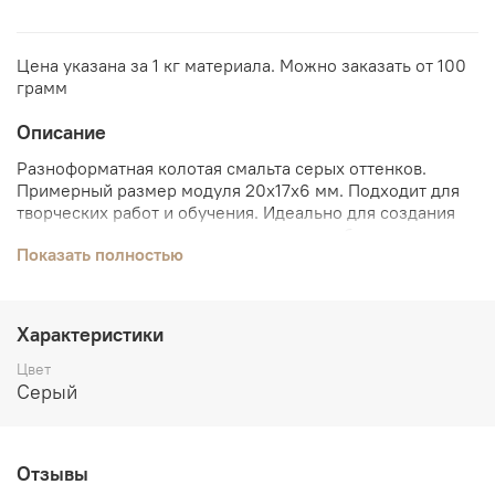
Цена указана за 1 кг материала. Можно заказать от 100
грамм
Описание
Разноформатная колотая смальта серых оттенков.
Примерный размер модуля 20х17х6 мм. Подходит для
творческих работ и обучения. Идеально для создания
мозаичных панно, декора интерьера и образовательных
Показать полностью
проектов.
Для
создания
мозаики
вам
понадобятся:
дисковые
кусачки
,
клей керабонд (серый или белый)
,
изоластик
Характеристики
для
клея,
пинцет,
мастихин,
сетка монтажная,
основа
под мозаику
или
рамка металлическая с мдф.
Цвет
Серый
При выборе смальты по фотографии, помните, что цвет
на фото не может в точности передать реального цвета
смальты из-за разной цветопередачи устройств.
Отзывы
Работа со смальтой требует терпения и аккуратности,