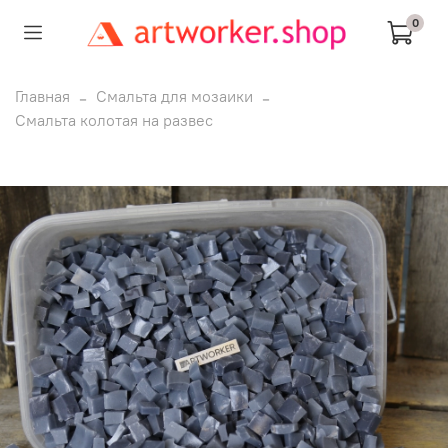
0
Главная
Смальта для мозаики
Смальта колотая на развес