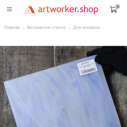
0
Главная
Витражное стекло
Для мозаики