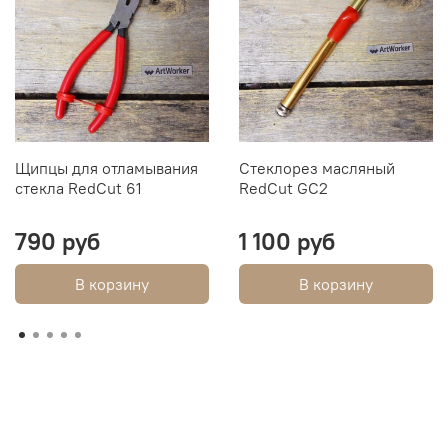
Щипцы для отламывания
Стеклорез масляный
стекла RedCut 61
RedCut GC2
790 руб
1 100 руб
В корзину
В корзину