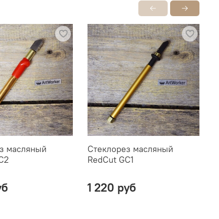
з масляный
Стеклорез масляный
Щ
C2
RedCut GC1
с
уб
1 220 руб