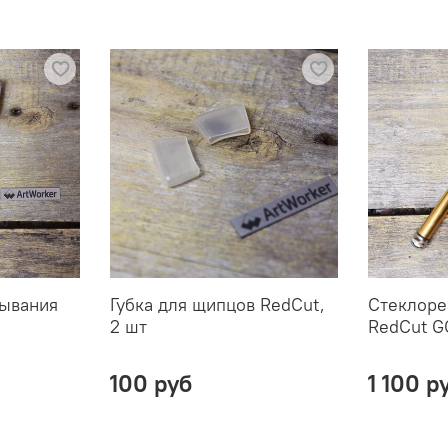
ывания
Губка для щипцов RedCut,
Стеклоре
2 шт
RedCut G
100 руб
1 100 р