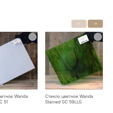
ветное Wanda
Стекло цветное Wanda
С
C 51
Stained GC 59LLG
S