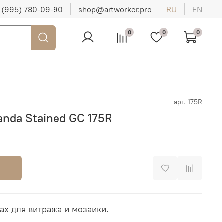
 (995) 780-09-90
shop@artworker.pro
RU
EN
0
0
0
арт.
175R
nda Stained GC 175R
ах для витража и мозаики.