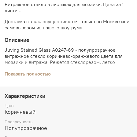
Витражное стекло в листиках для мозаики. Цена за 1
листик.
Доставка стекла осуществляется только по Москве или
самовывозом из нашего шоу-рума.
Описание
Juying Stained Glass A0247-69 - полупрозрачное
витражное стекло коричнево-оранжевого цвета для
мозаики и витража. Режется стеклорезом, легко
делится на модули с помощью специального
Показать полностью
инструмента.
Характеристики
Цвет
Коричневый
Прозрачность
Полупрозрачное