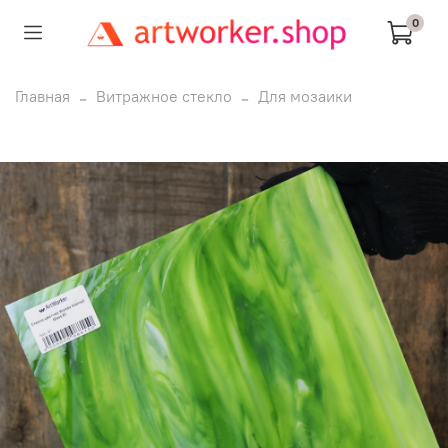
0
Главная
Витражное стекло
Для мозаики