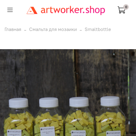
0
Главная
Смальта для мозаики
Smaltbottle