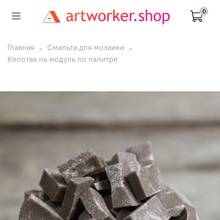
0
Главная
Смальта для мозаики
Колотая на модуль по палитре