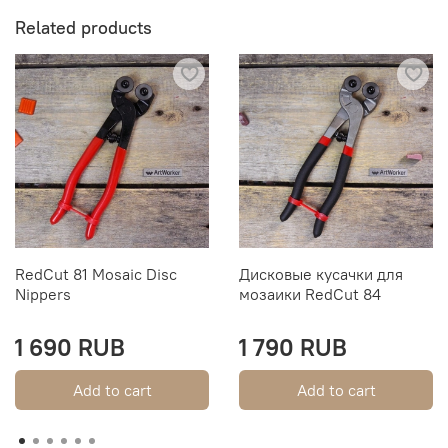
Related products
RedСut 81 Mosaic Disc
Дисковые кусачки для
Nippers
мозаики RedCut 84
1 690 RUB
1 790 RUB
Add to cart
Add to cart