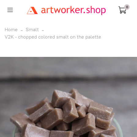
0
Home
Smalt
V2K - chopped colored smalt on the palette