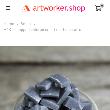
0
Home
Smalt
V2K - chopped colored smalt on the palette