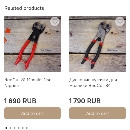
Related products
RedСut 81 Mosaic Disc
Дисковые кусачки для
Nippers
мозаики RedCut 84
1 690 RUB
1 790 RUB
Add to cart
Add to cart