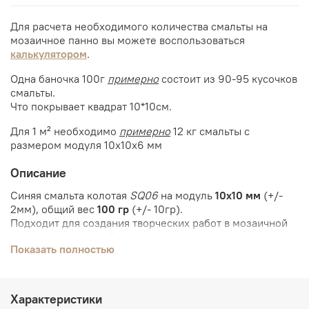
Для расчета необходимого количества смальты на
мозаичное панно вы можете воспользоваться
калькулятором
.
Одна баночка 100г
примерно
состоит из 90-95 кусочков
смальты.
Что покрывает квадрат 10*10см.
Для 1 м²
необходимо
примерно
12
кг смальты с
размером
модуля 10х10х6 мм
Описание
Синяя смальта колотая
SQ06
на модуль
10х10 мм
(+/-
2мм), общий вес
100 гр
(+/- 10гр).
Подходит для создания творческих работ в мозаичной
технике, проста в обращении, превосходна для
Показать полностью
обучения.
Удобная упаковка по 100 грамм идеальна для
небольших проектов, пробных эскизов или акцентов в
композициях.
Характеристики
Для
создания
мозаики
вам
понадобятся:
дисковые