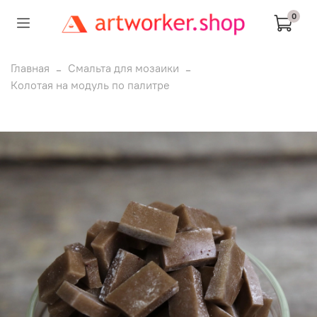
0
Главная
Смальта для мозаики
Колотая на модуль по палитре