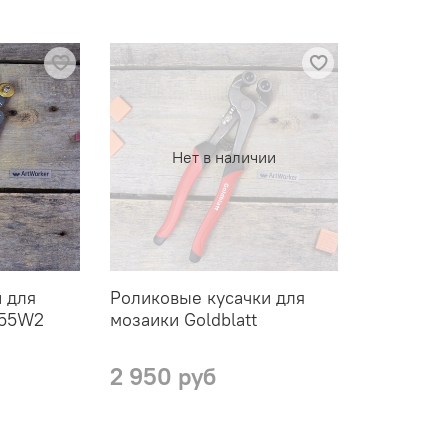
можно приобрести допо
55W2 (Италия)
или куса
*Фотография товара (кор
Нет в наличии
 для
Роликовые кусачки для
 55W2
мозаики Goldblatt
2 950 руб