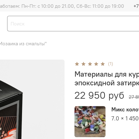
аботаем: Пн-Пт: с 10:00 до 21.00, Сб-Вс: 11:00 до 19:00
+7
Мозаика из смальты"
(1)
Материалы для кур
эпоксидной затир
22 950 руб
27 8
Микс колот
7.0 × 1 45