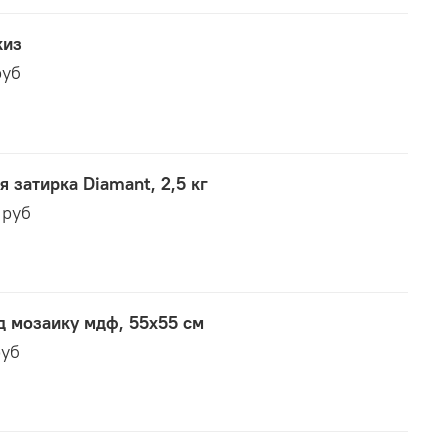
киз
руб
 затирка Diamant, 2,5 кг
 руб
д мозаику мдф, 55х55 см
руб