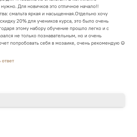
мозаики, 1м2;
 нужно. Для новичков это отличное начало!!
г МИКС (подобранная под выбранный вами эскиз);
ва: смальта яркая и насыщенная.Отдельно хочу
амант (2.5 кг);
скидку 20% для учеников курса, это было очень
тюбик;
годаря этому набору обучение прошло легко и с
по 10 грамм;
зался не только познавательным, но и очень
);
очет попробовать себя в мозаике, очень рекомендую ☺️
 шт;
т.;
ателей;
 ответ
на пленке (55х55 см)
.
эпоксидная затирка.
ку швов можно произвести с помощью
комплекта. Обращаем ваше внимание, что в
нтажа не включены цементный клей Kerabond и
stic. Цементный клей и латексную добавку можно
сли вы хотите осуществить монтаж готовой
 необходимы кусачки для мозаики, которые