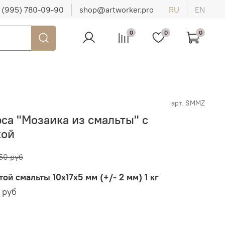
 (995) 780-09-90
shop@artworker.pro
RU
EN
0
0
0
арт.
SMMZ
са "Мозаика из смальты" с
кой
50 руб
ой смальты 10х17х5 мм (+/- 2 мм) 1 кг
0 руб