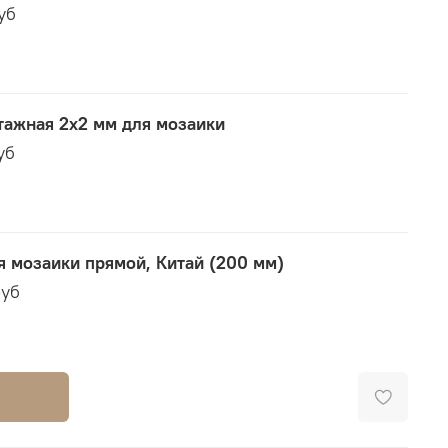
руб
тажная 2х2 мм для мозаики
уб
я мозаики прямой, Китай (200 мм)
руб