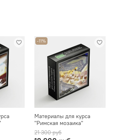
-11%
урса
Материалы для курса
"
"Римская мозаика"
21 300 руб