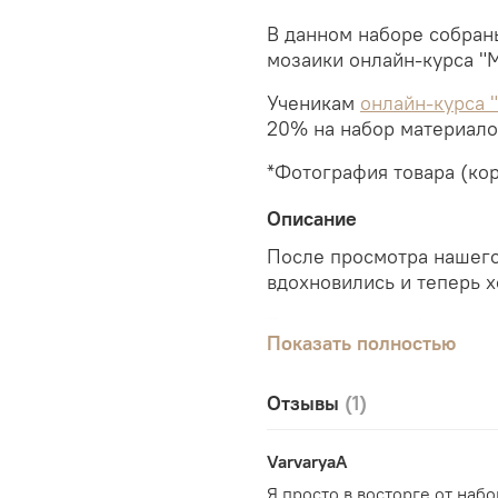
В данном наборе собран
мозаики онлайн-курса "М
Ученикам
онлайн-курса 
20% на набор материало
*Фотография товара (кор
Описание
После просмотра нашего
вдохновились и теперь 
Тогда вам потребуется 
Показать полностью
Отзывы
(1)
В набор материалов (+з
VarvaryaA
1) МДФ
для основы 55х55
Я просто в восторге от наб