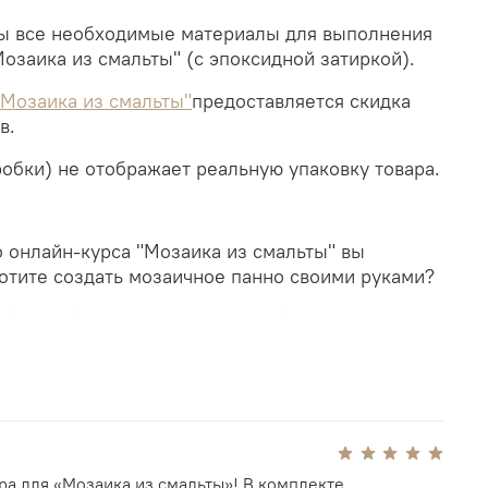
ы все необходимые материалы для выполнения
озаика из смальты" (с эпоксидной затиркой).
"Мозаика из смальты"
предоставляется скидка
в.
обки) не отображает реальную упаковку товара.
 онлайн-курса "Мозаика из смальты" вы
хотите создать мозаичное панно своими руками?
небольшой комплект материалов!
атирка) входят следующие позиции:
 см (основание под работу), 1 шт;
ора для «Мозаика из смальты»! В комплекте