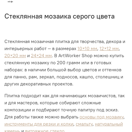
Стеклянная мозаика серого цвета
Стеклянная мозаичная плитка для творчества, декора и
интерьерных работ — в размерах
10×10 мм
,
12×12 мм
,
20×20 мм
и
24×24 мм
. В ArtWorker Shop можно купить
стеклянную мозаику по 200 грамм или в готовых
наборах: в наличии большой выбор цветов и оттенков
для панно, рам, зеркал, подносов, кашпо, столешниц и
других декоративных проектов.
Плитка подходит как для начинающих мозаичистов, так
и для мастеров, которые собирают сложные
композиции и подбирают точную палитру под эскиз.
Для работы также можно выбрать
основы под мозаику
,
инструменты для резки и колки
,
смальту
,
натуральный
камень
и
витражное стекло
.