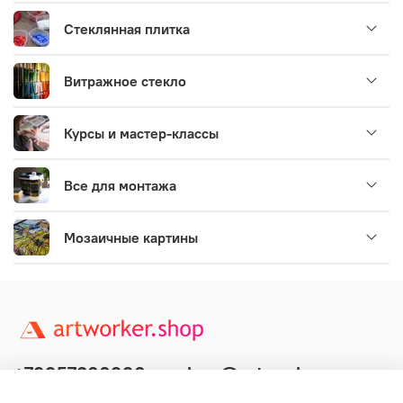
Стеклянная плитка
Витражное стекло
Курсы и мастер-классы
Все для монтажа
Мозаичные картины
+79957800990
shop@artworker.pro
Контактный телефон
Наша почта