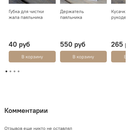
Губка для чистки
Держатель
Кусачки 
жала паяльника
паяльника
рукодел
40 руб
550 руб
265 р
В корзину
В корзину
В 
Комментарии
Отзывов еще никто не оставлял