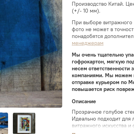
Производство Китай. Цена
(+/- 10 мм).
При выборе витражного 
фото не может в точност
понадобятся дополнител
менеджерам
Мы очень тщательно упак
гофрокартон, мягкую под
несем ответственности 
компаниями. Мы можем г
отправке курьером по Мо
повышается риск повреж
Описание
Прозрачное голубое сте
Идеально подходит для 
витражного искусства и
декоративных элементов