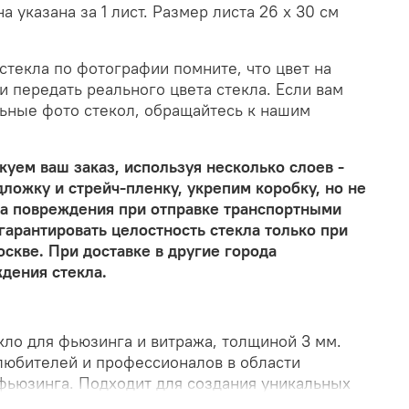
 указана за 1 лист. Размер листа 26 х 30 см
стекла по фотографии помните, что цвет на
и передать реального цвета стекла. Если вам
ьные фото стекол, обращайтесь к нашим
уем ваш заказ, используя несколько слоев -
ложку и стрейч-пленку, укрепим коробку, но не
за повреждения при отправке транспортными
арантировать целостность стекла только при
скве. При доставке в другие города
дения стекла.
кло для фьюзинга и витража, толщиной 3 мм.
любителей и профессионалов в области
 фьюзинга. Подходит для создания уникальных
 и художественных проектов. Режется