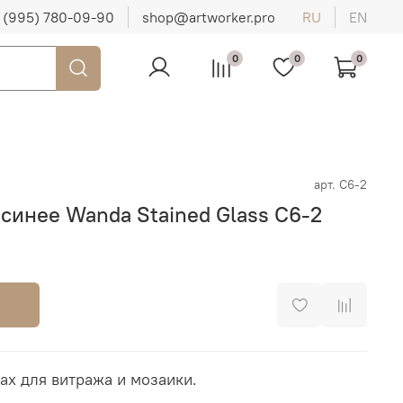
 (995) 780-09-90
shop@artworker.pro
RU
EN
0
0
0
арт.
C6-2
синее Wanda Stained Glass C6-2
ах для витража и мозаики.