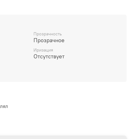
я
отламывателем.
Прозрачность
Прозрачное
Иризация
Отсутствует
влял