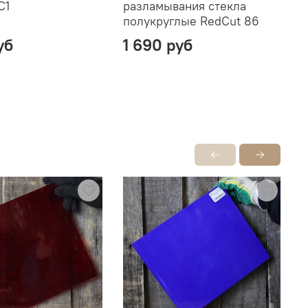
C1
разламывания стекла
с
полукруглые RedCut 86
уб
1 690 руб