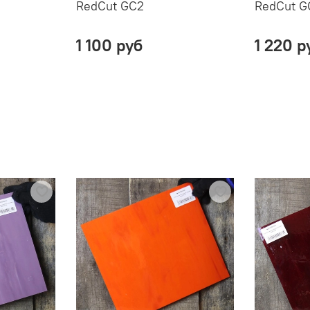
RedCut GC2
RedCut G
1 100 руб
1 220 р