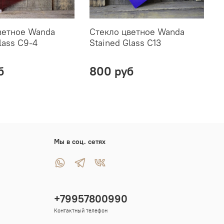
ветное Wanda
Стекло цветное Wanda
С
lass C9-4
Stained Glass C13
ф
G
б
800 руб
Мы в соц. сетях
+79957800990
Контактный телефон