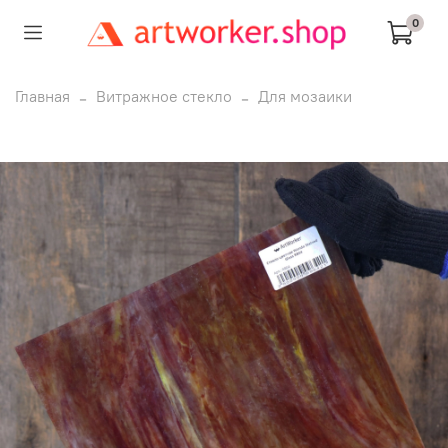
0
Главная
Витражное стекло
Для мозаики