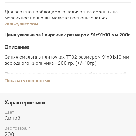
Для расчета необходимого количества смальты на
мозаичное панно вы можете воспользоваться
калькулятором
.
Цена указана за 1 кирпичик размером 91х91х10 мм 200г
Описание
Синяя смальта в плиточках TT02
размером 91х91х10 мм,
вес одного кирпичика - 200 гр. (+/- 10гр).
Подходит для создания творческих работ в мозаичной
технике.
Показать полностью
Если работаете со смальтой в кирпичиках впервые, вам
могут пригодиться следующие инструменты:
стеклорез
,
Характеристики
молоток для смальты
,
харди (наковальня)
.
Цвет
Для
создания
мозаики
вам
понадобятся:
дисковые
Синий
кусачки
,
клей керабонд (серый или белый)
,
изоластик
для
клея,
пинцет,
мастихин,
сетка монтажная,
основа
Вес товара, г
под мозаику
или
рамка металлическая с мдф.
200