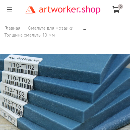
0
Главная
Смальта для мозаики
...
Толщина смальты 10 мм