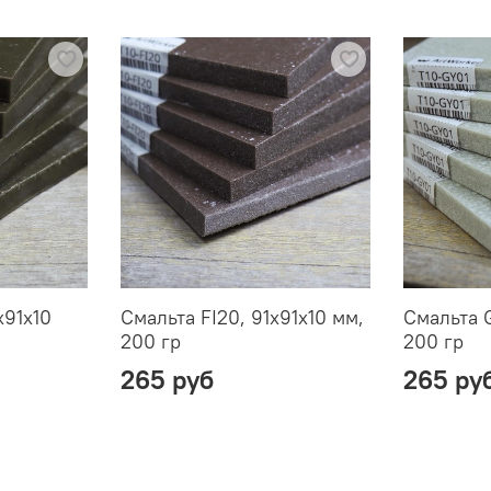
х91х10
Смальта FI20, 91х91х10 мм,
Смальта G
200 гр
200 гр
265 руб
265 ру