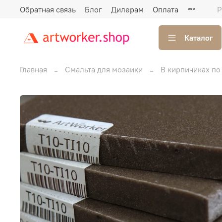
Обратная связь
Блог
Дилерам
Оплата
Р
Каталог
Главная
Смальта для мозаики
В кирпичиках по