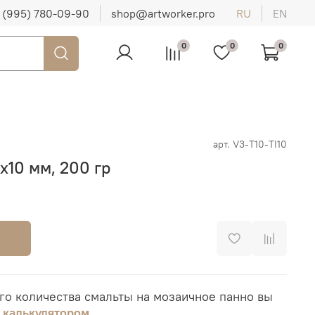
 (995) 780-09-90
shop@artworker.pro
RU
EN
0
0
0
арт.
V3-T10-TI10
1х10 мм, 200 гр
го количества смальты на мозаичное панно вы
я
калькулятором
.