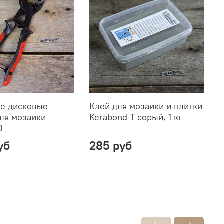
е дисковые
Клей для мозаики и плитки
К
для мозаики
Kerabond T серый, 1 кг
K
0
уб
285 руб