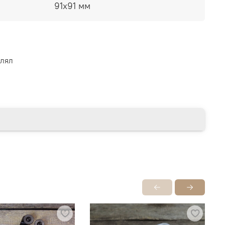
91х91 мм
влял