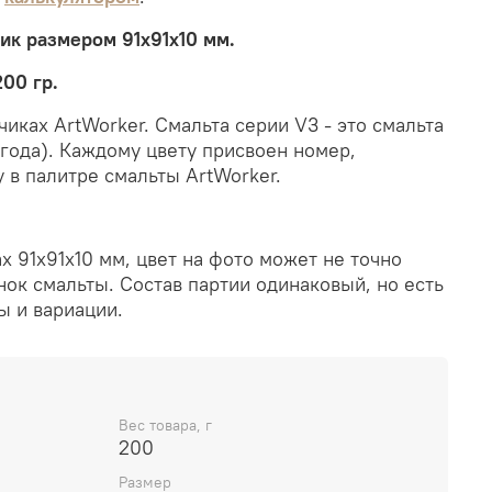
чик размером 91х91х10 мм.
200 гр.
чиках ArtWorker. Смальта серии V3 - это смальта
 года). Каждому цвету присвоен номер,
 в палитре смальты ArtWorker.
ах 91x91x10 мм, цвет на фото может не точно
ок смальты. Состав партии одинаковый, но есть
ы и вариации.
Вес товара, г
200
Размер