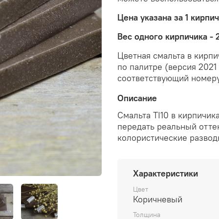
Цена указана за 1 кирпи
Вес одного кирпичика - 
Цветная смальта в кирпи
по палитре (версия 2021
соответствующий номеру
Описание
Смальта TI10 в кирпичик
передать реальный оттен
колористические развод
Характеристики
Цвет
Коричневый
Толщина