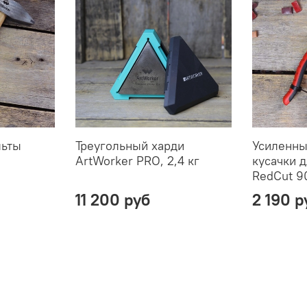
льты
Треугольный харди
Усиленны
ArtWorker PRO, 2,4 кг
кусачки 
RedCut 9
11 200 руб
2 190 р