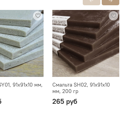
Y01, 91х91х10 мм,
Смальта SH02, 91х91х10
С
мм, 200 гр
2
б
265 руб