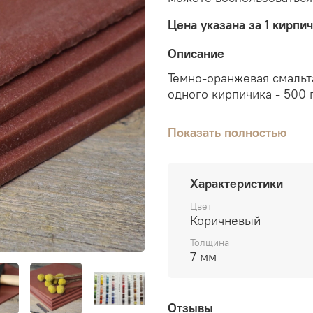
Цена указана за 1 кирпи
Описание
Темно-оранжевая смальт
одного кирпичика - 500 гр
Подходит для создания т
Показать полностью
Если работаете со смаль
пригодиться следующие
харди (наковальня)
.
Характеристики
Цвет
Для
создания
мозаики
в
Коричневый
керабонд (серый или бе
сетка монтажная,
основа
Толщина
7 мм
При выборе смальты по ф
может в точности переда
цветопередачи устройств
Отзывы