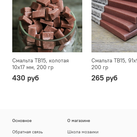
Смальта TB15, колотая
Смальта TB15, 91х
10х17 мм, 200 гр
200 гр
430 руб
265 руб
Основное
О магазине
Обратная связь
Школа мозаики