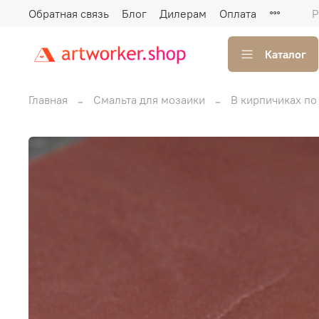
Обратная связь
Блог
Дилерам
Оплата
Р
Каталог
Главная
Смальта для мозаики
В кирпичиках по