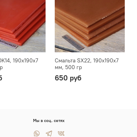
DK14, 190х190х7
Смальта SX22, 190х190х7
С
гр
мм, 500 гр
м
б
650 руб
Мы в соц. сетях