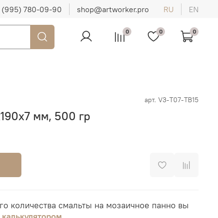
 (995) 780-09-90
shop@artworker.pro
RU
EN
0
0
0
арт.
V3-T07-TB15
х190х7 мм, 500 гр
го количества смальты на мозаичное панно вы
я
калькулятором
.