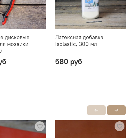
е дисковые
Латексная добавка
К
для мозаики
Isolastic, 300 мл
K
0
уб
580 руб