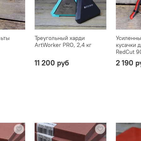
льты
Треугольный харди
Усиленны
ArtWorker PRO, 2,4 кг
кусачки 
RedCut 9
11 200 руб
2 190 р