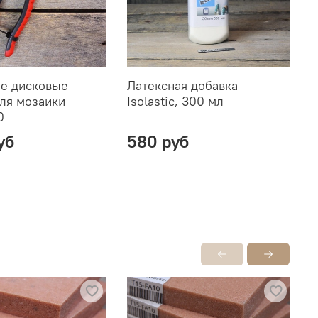
е дисковые
Латексная добавка
К
для мозаики
Isolastic, 300 мл
K
0
уб
580 руб