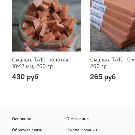
Смальта TA10, колотая
Смальта TA10, 91х
10х17 мм, 200 гр
200 гр
430 руб
265 руб
Основное
О магазине
Обратная связь
Школа мозаики