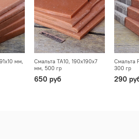
91х10 мм,
Смальта TA10, 190х190х7
Смальта F
мм, 500 гр
300 гр
650 руб
290 ру