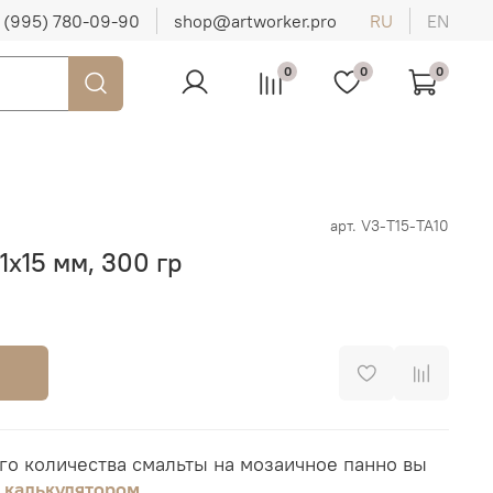
 (995) 780-09-90
shop@artworker.pro
RU
EN
0
0
0
арт.
V3-T15-TA10
1х15 мм, 300 гр
го количества смальты на мозаичное панно вы
я
калькулятором
.