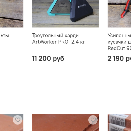
льты
Треугольный харди
Усиленны
ArtWorker PRO, 2,4 кг
кусачки 
RedCut 9
11 200 руб
2 190 р