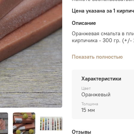
Цена указана за 1 кирпи
Описание
Оранжевая смальта в пл
кирпичика - 300 гр. (+/- 
Подходит для создания т
Показать полностью
Если работаете со смаль
пригодиться следующие
харди (наковальня)
.
Характеристики
Цвет
Для
создания
мозаики
в
Оранжевый
керабонд (серый или бе
сетка монтажная,
основа
Толщина
15 мм
При выборе смальты по ф
может в точности переда
цветопередачи устройств
Отзывы