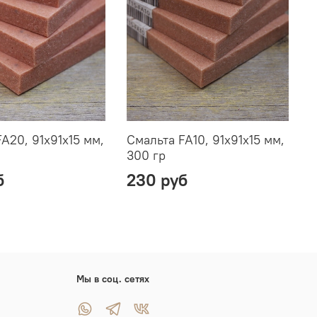
A20, 91х91х15 мм,
Смальта FA10, 91х91х15 мм,
С
300 гр
3
б
230 руб
Мы в соц. сетях