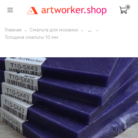
0
Главная
Смальта для мозаики
...
Толщина смальты 10 мм