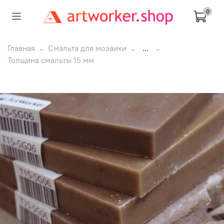
0
Главная
Смальта для мозаики
...
Толщина смальты 15 мм