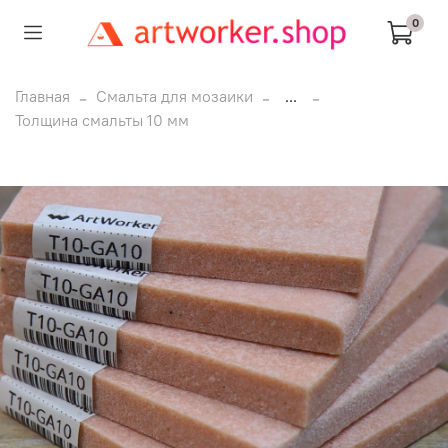
0
Главная
Смальта для мозаики
...
Толщина смальты 10 мм