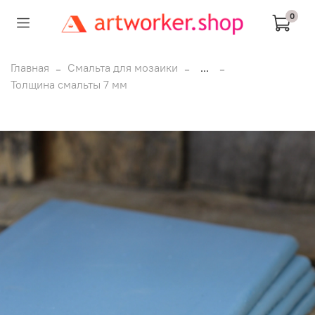
0
Главная
Смальта для мозаики
...
Толщина смальты 7 мм