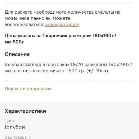
Для расчета необходимого количества смальты на
мозаичное панно вы можете
воспользоваться
калькулятором
.
Цена указана за 1 кирпичик размером 190х190х7
мм
500г
Описание
Голубая смальта в плиточках DK20
размером
190х190х7
мм
, вес одного кирпичика - 500 гр. (+/- 10гр).
Подходит для создания творческих работ в мозаичной
технике.
Показать полностью
Если работаете со смальтой в кирпичиках впервые, вам
могут пригодиться следующие инструменты:
стеклорез
,
Характеристики
молоток для смальты
,
харди (наковальня)
.
Цвет
Для
создания
мозаики
вам
понадобятся:
дисковые
Голубой
кусачки
,
клей керабонд (серый или белый)
,
изоластик
для
клея,
пинцет,
мастихин,
сетка монтажная,
основа
Вес товара, г