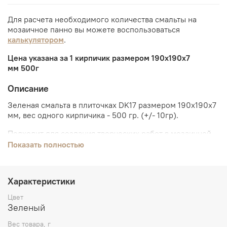
Для расчета необходимого количества смальты на
мозаичное панно вы можете воспользоваться
калькулятором
.
Цена указана за 1 кирпичик размером 190х190х7
мм
500г
Описание
Зеленая смальта в плиточках DK17
размером
190х190х7
мм
, вес одного кирпичика - 500 гр. (+/- 10гр).
Подходит для создания творческих работ в мозаичной
технике.
Показать полностью
Если работаете со смальтой в кирпичиках впервые, вам
могут пригодиться следующие инструменты:
стеклорез
,
Характеристики
молоток для смальты
,
харди (наковальня)
.
Цвет
Для
создания
мозаики
вам
понадобятся:
дисковые
Зеленый
кусачки
,
клей керабонд (серый или белый)
,
изоластик
для
клея,
пинцет,
мастихин,
сетка монтажная,
основа
Вес товара, г