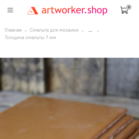
0
Главная
Смальта для мозаики
...
Толщина смальты 7 мм