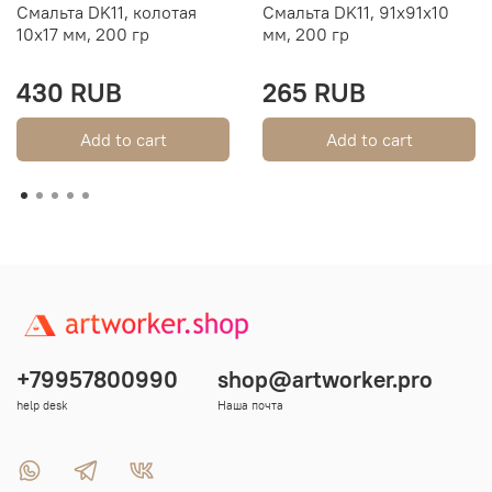
Смальта DK11, колотая
Смальта DK11, 91х91х10
10х17 мм, 200 гр
мм, 200 гр
430 RUB
265 RUB
Add to cart
Add to cart
+79957800990
shop@artworker.pro
help desk
Наша почта