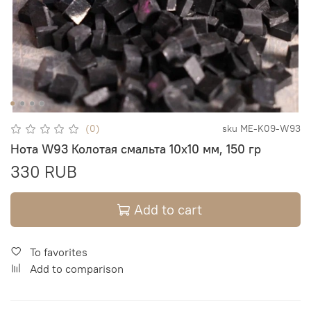
(0)
sku
ME-K09-W93
Нота W93 Колотая смальта 10х10 мм, 150 гр
330 RUB
Add to cart
To favorites
Add to comparison