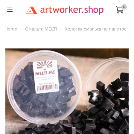
0
Home
Смальта MELTI
Колотая смальта по палитре