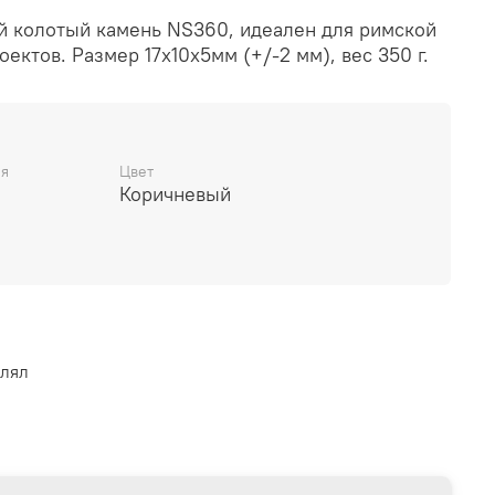
 колотый камень NS360, идеален для римской
ектов. Размер 17x10x5мм (+/-2 мм), вес 350 г.
ня
Цвет
Коричневый
влял