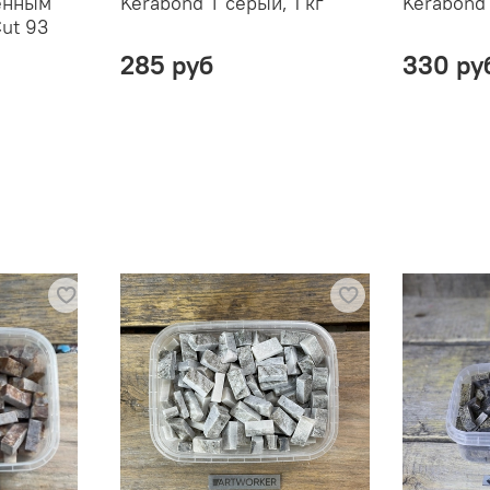
ленным
Kerabond T серый, 1 кг
Kerabond 
ut 93
285 руб
330 ру