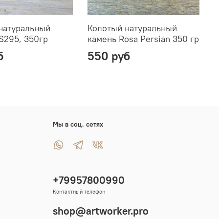
натуральный
Колотый натуральный
К
S295, 350гр
камень Rosa Persian 350 гр
к
б
550 руб
Мы в соц. сетях
+79957800990
Контактный телефон
shop@artworker.pro