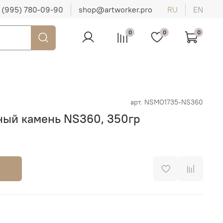
 (995) 780-09-90
shop@artworker.pro
RU
EN
0
0
0
арт.
NSMO1735-NS360
ный камень NS360, 350гр