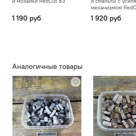
и мозаики RedCut 83
и смальты с уси
механизмом RedC
1 190 руб
1 920 руб
Аналогичные товары