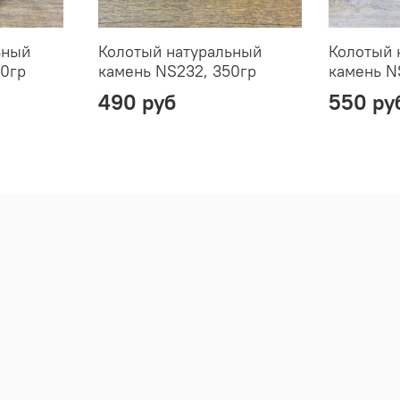
ьный
Колотый натуральный
Колотый 
50гр
камень NS232, 350гр
камень N
490 руб
550 ру