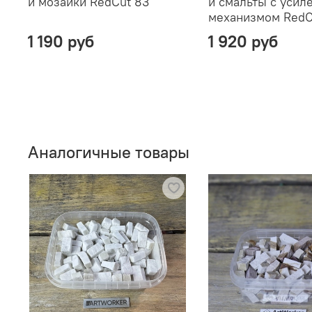
и мозаики RedCut 83
и смальты с уси
механизмом RedC
1 190 руб
1 920 руб
Аналогичные товары