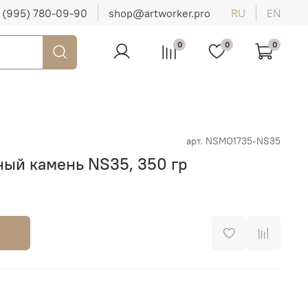
 (995) 780-09-90
shop@artworker.pro
RU
EN
0
0
0
арт.
NSMO1735-NS35
ный камень NS35, 350 гр