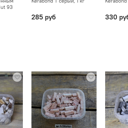
ленным
Kerabond T серый, 1 кг
Kerabond 
ut 93
285 руб
330 ру