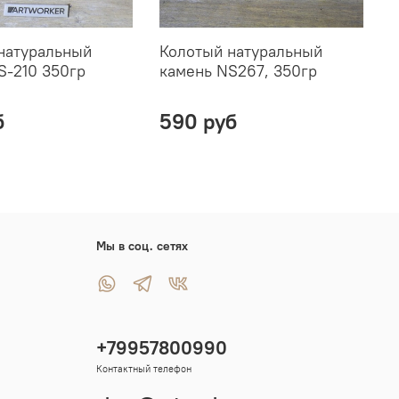
натуральный
Колотый натуральный
К
S-210 350гр
камень NS267, 350гр
к
б
590 руб
Мы в соц. сетях
+79957800990
Контактный телефон