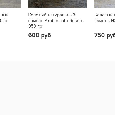
ьный
Колотый натуральный
Колотый 
0гр
камень Arabescato Rosso,
камень N
350 гр
600 руб
750 ру