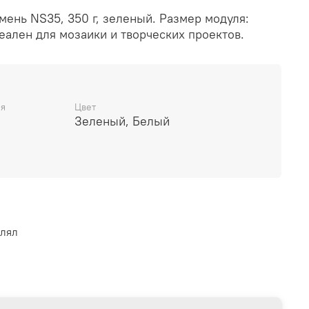
ень NS35, 350 г, зеленый. Размер модуля:
деален для мозаики и творческих проектов.
ня
Цвет
Зеленый, Белый
влял