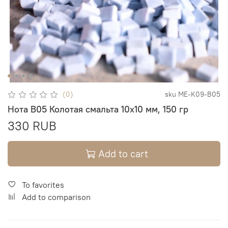
(0)
sku
ME-K09-B05
Нота B05 Колотая смальта 10х10 мм, 150 гр
330 RUB
Add to cart
To favorites
Add to comparison