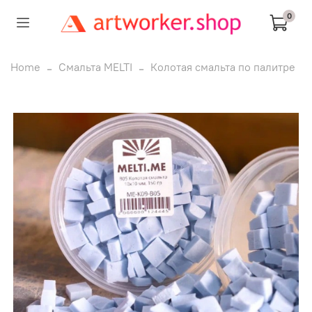
0
Home
Смальта MELTI
Колотая смальта по палитре