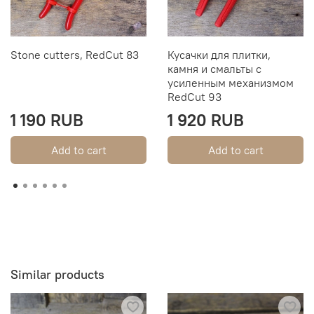
Stone cutters, RedCut 83
Кусачки для плитки,
камня и смальты с
усиленным механизмом
RedCut 93
1 190 RUB
1 920 RUB
Add to cart
Add to cart
Similar products