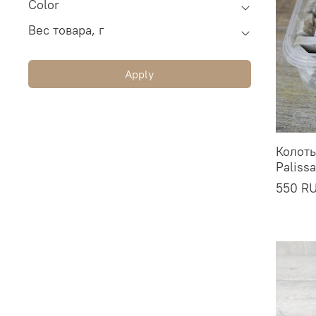
Color
Вес товара, г
Apply
Колот
Paliss
550 R