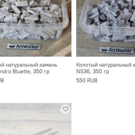
ый натуральный камень
Колотый натуральный 
andro Bluette, 350 гр
NS36, 350 гр
UB
550 RUB