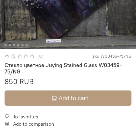
(0)
sku
W03459-75/NG
Стекло цветное Juying Stained Glass W03459-
75/NG
850 RUB
Add to cart
To favorites
Add to comparison