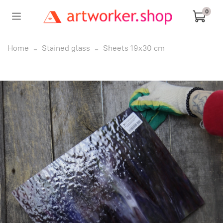
0
Home
Stained glass
Sheets 19x30 cm