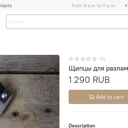
ntacts
From 8 a.m. to 11 p.m.
+
(0)
Щипцы для разлам
1 290 RUB
Add to cart
Description