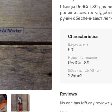
Щипцы RedCut 89 для ра
ролик и ломатель, удобн
ручки обеспечивают лег
Characteristics
Ширина, мм
50
Название модели
RedCut 89
Габариты, ШхГхВ, см
22х5х2
Reviews
No one has left any reviews 