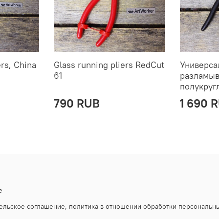
rs, China
Glass running pliers RedCut
Универса
61
разламыв
полукруг
790 RUB
1 690 
е
ельское соглашение, политика в отношении обработки персональн