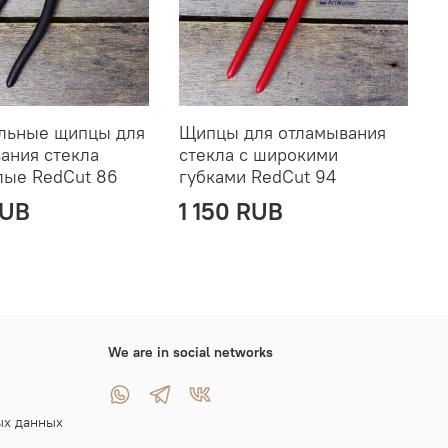
льные щипцы для
Щипцы для отламывания
Щ
ания стекла
стекла с широкими
с
лые RedCut 86
губками RedCut 94
RUB
1 150 RUB
We are in social networks
ых данных