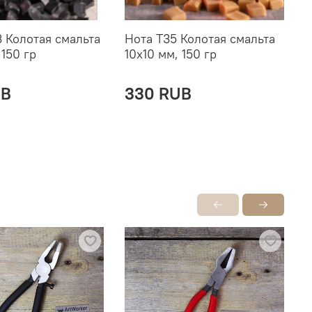
 Колотая смальта
Нота T35 Колотая смальта
Н
 150 гр
10х10 мм, 150 гр
1
UB
330 RUB