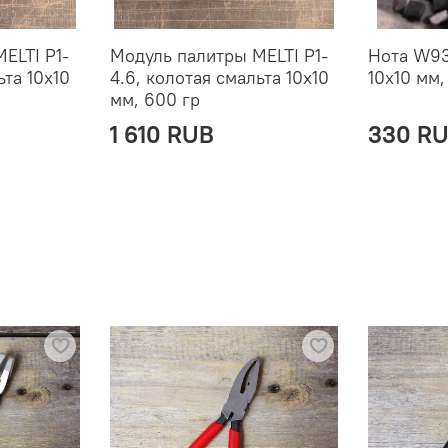
ELTI P1-
Модуль палитры MELTI P1-
Нота W93
ьта 10х10
4.6, колотая смальта 10х10
10х10 мм,
мм, 600 гр
1 610 RUB
330 R