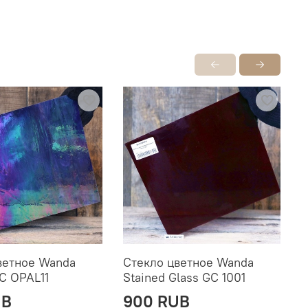
ветное Wanda
Стекло цветное Wanda
С
GC OPAL11
Stained Glass GC 1001
S
UB
900 RUB