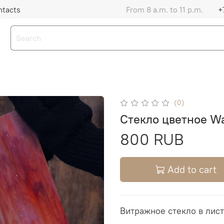
ntacts
From 8 a.m. to 11 p.m.
+
(0)
Стекло цветное W
800 RUB
Add to cart
Витражное стекло в лист