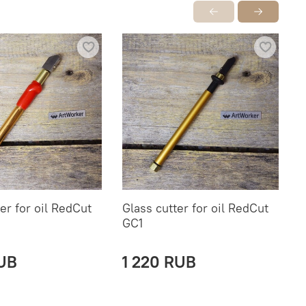
er for oil RedCut
Glass cutter for oil RedCut
Щ
GC1
с
RUB
1 220 RUB