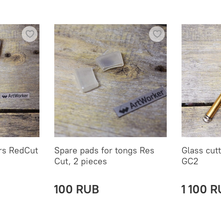
ers RedCut
Spare pads for tongs Res
Glass cutt
Cut, 2 pieces
GC2
100 RUB
1 100 