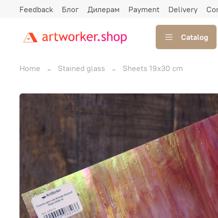
Feedback
Блог
Дилерам
Payment
Delivery
Co
Catalog
Home
Stained glass
Sheets 19x30 cm