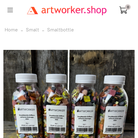
0
Home
Smalt
Smaltbottle