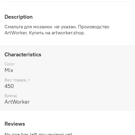
Description
Смальта для мозаики. не указан. Производство
ArtWorker. Купить на artworker.shop.
Characteristics
Color
Mix
Вес товара, г
450
Бренд
ArtWorker
Reviews
No one has left any reviews yet