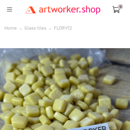
0
Home
Glass tiles
FLORY12